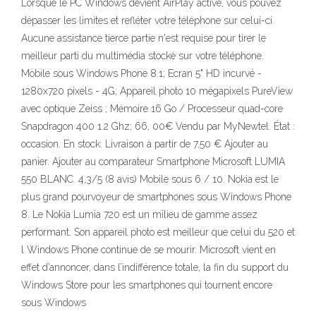
Lorsque le PC Windows devient AirPlay activé, vous pouvez
dépasser les limites et refléter votre téléphone sur celui-ci.
Aucune assistance tierce partie n'est requise pour tirer le
meilleur parti du multimédia stocké sur votre téléphone.
Mobile sous Windows Phone 8.1; Ecran 5" HD incurvé -
1280x720 pixels - 4G; Appareil photo 10 mégapixels PureView
avec optique Zeiss ; Mémoire 16 Go / Processeur quad-core
Snapdragon 400 1.2 Ghz; 66, 00€ Vendu par MyNewtel. État :
occasion. En stock. Livraison à partir de 7,50 € Ajouter au
panier. Ajouter au comparateur Smartphone Microsoft LUMIA
550 BLANC. 4,3/5 (8 avis) Mobile sous 6 / 10. Nokia est le
plus grand pourvoyeur de smartphones sous Windows Phone
8. Le Nokia Lumia 720 est un milieu de gamme assez
performant. Son appareil photo est meilleur que celui du 520 et
l Windows Phone continue de se mourir. Microsoft vient en
effet d’annoncer, dans l’indifférence totale, la fin du support du
Windows Store pour les smartphones qui tournent encore
sous Windows